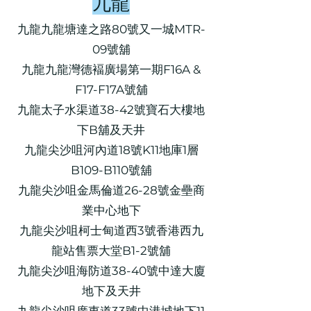
九龍
九龍九龍塘達之路80號又一城MTR-
09號舖
九龍九龍灣德褔廣場第一期F16A &
F17-F17A號舖
九龍太子水渠道38-42號寶石大樓地
下B舖及天井
九龍尖沙咀河內道18號K11地庫1層
B109-B110號舖
九龍尖沙咀金馬倫道26-28號金壘商
業中心地下
九龍尖沙咀柯士甸道西3號香港西九
龍站售票大堂B1-2號舖
九龍尖沙咀海防道38-40號中達大廈
地下及天井