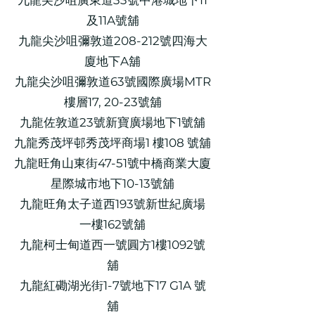
九龍尖沙咀廣東道33號中港城地下11
及11A號舖
九龍尖沙咀彌敦道208-212號四海大
廈地下A舖
九龍尖沙咀彌敦道63號國際廣場MTR
樓層17, 20-23號舖
九龍佐敦道23號新寶廣場地下1號舖
九龍秀茂坪邨秀茂坪商場1 樓108 號舖
九龍旺角山東街47-51號中橋商業大廈
星際城市地下10-13號舖
九龍旺角太子道西193號新世紀廣場
一樓162號舖
九龍柯士甸道西一號圓方1樓1092號
舖
九龍紅磡湖光街1-7號地下17 G1A 號
舖