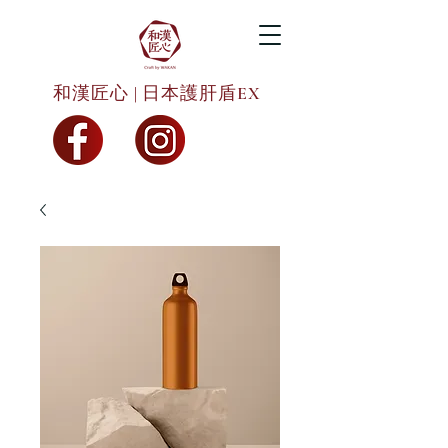
和漢匠心 | 日本護肝盾EX