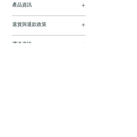
產品資訊
這是產品詳情，適合加入有關產品的更
退貨與退款政策
多資訊，例如尺寸、材料、保固和清洗
說明。另外，您也可在此處形容產品的
獨特之處，以及可給客戶帶來的好處。
這是退貨與退款政策，適合向客戶解釋
運送資訊
買家總是希望能在購買之前清楚了解產
如何處理不滿意的產品。撰寫政策時，
品。所以請盡量提供資訊，讓顧客有信
請盡量開門見山，以便建立互信，讓顧
心和决心購買產品。
客有信心購買您的產品。
這是個運送政策，適合加入與運送方
法、包裝和費用相關的資訊。撰寫政策
時，請盡量開門見山，以便建立互信，
讓顧客有信心購買您的產品。
日本護肝盾
日本護肝盾
日本活關腱
日本活關腱
了解更多
了解更多