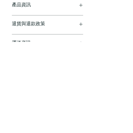
產品資訊
這是產品詳情，適合加入有關產品的更
退貨與退款政策
多資訊，例如尺寸、材料、保固和清洗
說明。另外，您也可在此處形容產品的
獨特之處，以及可給客戶帶來的好處。
這是退貨與退款政策，適合向客戶解釋
運送資訊
買家總是希望能在購買之前清楚了解產
如何處理不滿意的產品。撰寫政策時，
品。所以請盡量提供資訊，讓顧客有信
請盡量開門見山，以便建立互信，讓顧
心和决心購買產品。
客有信心購買您的產品。
這是個運送政策，適合加入與運送方
法、包裝和費用相關的資訊。撰寫政策
時，請盡量開門見山，以便建立互信，
讓顧客有信心購買您的產品。
日本護肝盾
日本護肝盾
日本活關腱
日本活關腱
了解更多
了解更多