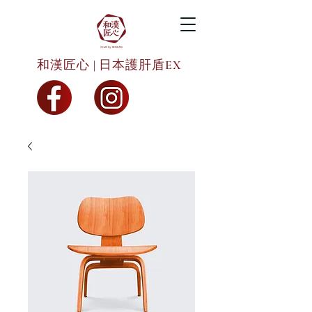
和漢匠心 | 日本護肝盾EX